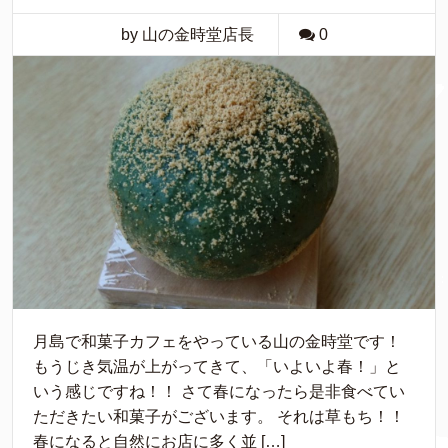
by 山の金時堂店長
0
月島で和菓子カフェをやっている山の金時堂です！
もうじき気温が上がってきて、「いよいよ春！」と
いう感じですね！！ さて春になったら是非食べてい
ただきたい和菓子がございます。 それは草もち！！
春になると自然にお店に多く並 […]