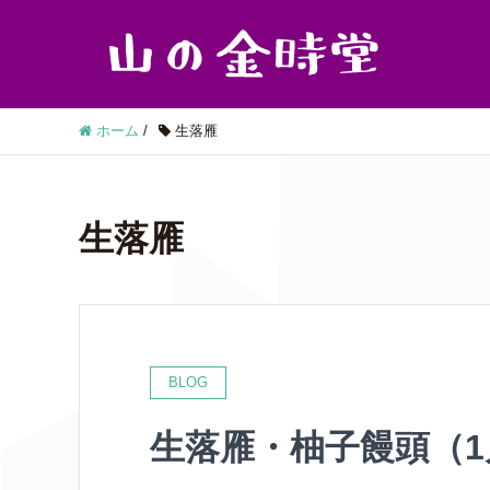
ホーム
/
生落雁
生落雁
BLOG
生落雁・柚子饅頭（1