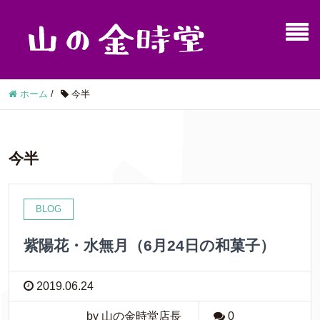
ホーム
/
今半
今半
BLOG
紫陽花・水無月（6月24日の和菓子）
2019.06.24
by 山の金時堂店長
0