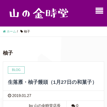
ホーム
/
柚子
柚子
BLOG
生落雁・柚子饅頭（1月27日の和菓子）
2019.01.27
by 山の金時堂店長
0