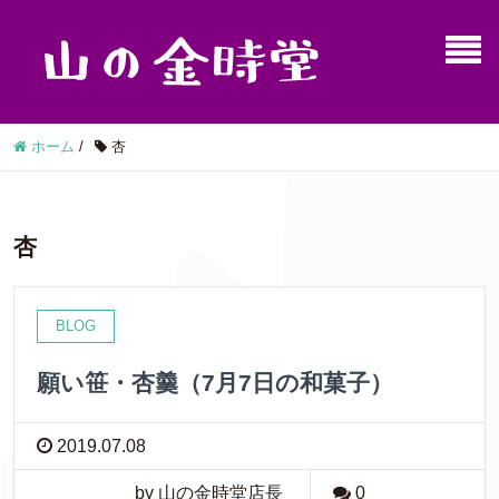
ホーム
/
杏
杏
BLOG
願い笹・杏羹（7月7日の和菓子）
2019.07.08
by 山の金時堂店長
0