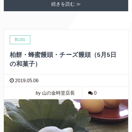
続きを読む ≫
BLOG
柏餅・蜂蜜饅頭・チーズ饅頭（5月5日
の和菓子）
2019.05.06
by 山の金時堂店長
0