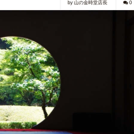
by 山の金時堂店長
0