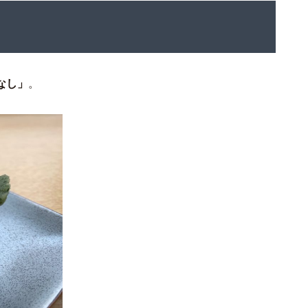
なし」
。