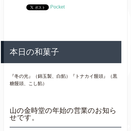
Pocket
本日の和菓子
『冬の光』（錦玉製、白餡）『トナカイ饅頭』（黒
糖饅頭、こし餡）
山の金時堂の年始の営業のお知ら
せです。